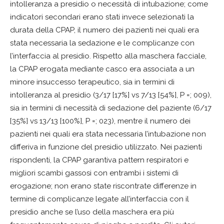
intolleranza a presidio o necessità di intubazione; come
indicatori secondari erano stati invece selezionati la
durata della CPAP, il numero dei pazienti nei quali era
stata necessaria la sedazione e le complicanze con
l’interfaccia al presidio. Rispetto alla maschera facciale,
la CPAP erogata mediante casco era associata a un
minore insuccesso terapeutico, sia in termini di
intolleranza al presidio (3/17 [17%] vs 7/13 [54%], P =; 009),
sia in termini di necessità di sedazione del paziente (6/17
[35%] vs 13/13 [100%], P =; 023), mentre il numero dei
pazienti nei quali era stata necessaria l’intubazione non
differiva in funzione del presidio utilizzato. Nei pazienti
rispondenti, la CPAP garantiva pattern respiratori e
migliori scambi gassosi con entrambi i sistemi di
erogazione; non erano state riscontrate differenze in
termine di complicanze legate all’interfaccia con il
presidio anche se l’uso della maschera era più