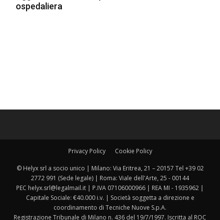
ospedaliera
Privacy Policy
Cookie Policy
© Helyx srl a socio unico | Milano: Via Eritrea, 21 – 20157 Tel +39 02
2772 991 (Sede legale) | Roma: Viale dell'Arte, 25 - 00144
PEC helyx.srl@legalmail.it | P.IVA 07106000966 | REA MI - 1935962 |
Capitale Sociale: €40.000 i.v. | Società soggetta a direzione e
coordinamento di Tecniche Nuove S.p.A.
Registrazione Tribunale di Milano n. 436 del 19/7/1997. Iscritta al ROC