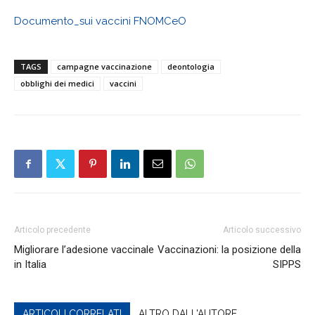
Documento_sui vaccini FNOMCeO
TAGS
campagne vaccinazione
deontologia
obblighi dei medici
vaccini
Articolo precedente
Articolo successivo
Migliorare l’adesione vaccinale
Vaccinazioni: la posizione della
in Italia
SIPPS
ARTICOLI CORRELATI
ALTRO DALL'AUTORE