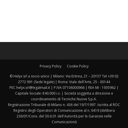
Privacy Policy
Cookie Policy
© Helyx srl a socio unico | Milano: Via Eritrea, 21 – 20157 Tel +39 02
2772 991 (Sede legale) | Roma: Viale dell'Arte, 25 - 00144
PEC helyx.srl@legalmail.it | P.IVA 07106000966 | REA MI - 1935962 |
Capitale Sociale: €40.000 i.v. | Società soggetta a direzione e
coordinamento di Tecniche Nuove S.p.A.
Registrazione Tribunale di Milano n. 436 del 19/7/1997. Iscritta al ROC
Registro degli Operatori di Comunicazione al n. 6419 (delibera
236/01/Cons. del 30.6.01 dell'Autorità per le Garanzie nelle
Comunicazioni)