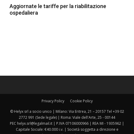
Aggiornate le tariffe per la riabilitazione
ospedaliera
Privacy Policy
Cookie Policy
© Helyx srl a socio unico | Milano: Via Eritrea, 21 – 20157 Tel +39 02
2772 991 (Sede legale) | Roma: Viale dell'Arte, 25 - 00144
PEC helyx.srl@legalmail.it | P.IVA 07106000966 | REA MI - 1935962 |
Capitale Sociale: €40.000 i.v. | Società soggetta a direzione e