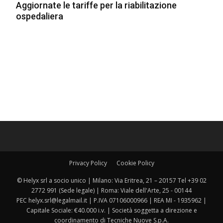
Aggiornate le tariffe per la riabilitazione
ospedaliera
Privacy Policy
Cookie Policy
© Helyx srl a socio unico | Milano: Via Eritrea, 21 – 20157 Tel +39 02
2772 991 (Sede legale) | Roma: Viale dell'Arte, 25 - 00144
PEC helyx.srl@legalmail.it | P.IVA 07106000966 | REA MI - 1935962 |
Capitale Sociale: €40.000 i.v. | Società soggetta a direzione e
coordinamento di Tecniche Nuove S.p.A.