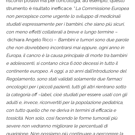
riscontri positivi ma per l’oncologia, ad esempio, questo
strumento è risultato inefficace. “
La Commissione Europea
non percepisce come urgente lo sviluppo di medicinali
studiati espressamente per i bambini, che siano più sicuri,
con meno effetti collaterali a breve e lungo termine –
dichiara Angelo Ricci –
Bambini e tumori sono due parole
che non dovrebbero incontrarsi mai eppure, ogni anno in
Europa, il cancro è la causa principale di morte tra bambini
e adolescenti, si contano circa 6.000 decessi in tutto il
continente europeo. A oggi, a 10 anni dall’introduzione del
Regolamento, sono stati validati solamente due farmaci
oncologici per i piccoli pazienti, tutti gli altri rientrano sotto
la categoria off –label, cioè studiati per
essere
usati con gli
adulti e, invece, riconvertiti per la popolazione pediatrica
,
con tutto quello che ne deriva in termini di efficacia e
tossicità. Non solo, così facendo le forme tumorali più
severe non vedranno migliorare le percentuali di
guarigione.
Non possiamo più continuare a percorrere la