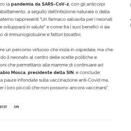
ro la
pandemia da SARS-CoV-2
, con gli anticorpi
llattamento, a seguito dell’infezione naturale o della
materno rappresenti “Un farmaco salvavita per i neonati
 svilupparsi in salute” e come tra i suoi benefici vi sia
o di immunoglobuline e fattori bioattivi.
re un percorso virtuoso che inizia in ospedale, ma che
o il neonato al centro delle scelte politiche e
dizioni che permettano alle mamme di continuare ad
Fabio Mosca
,
presidente della SIN
, e conclude:
za paure infondate sulla vaccinazione anti-Covid ma,
er i loro piccoli che non possono ancora vaccinarsi”.
NICEF
SIN