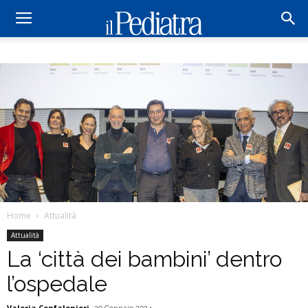
Home
Attualità
Attualità
La ‘città dei bambini’ dentro
l’ospedale
Valeria Confalonieri