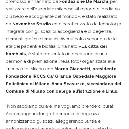
promosso e finanziato da
Fondazione De Marchi
, per
realizzare nell’ospedale milanese «il reparto di pediatria
più bello e accogliente del mondo», è stato realizzato
da
Novembre Studio
ed è caratterizzato da tecnologia
integrata con gli spazi di accoglienza e di degenza,
elementi grafici e tematici diversificati a seconda delle
età dei pazienti e biofilia. Chiamato
«La città dei
bambini»
, è stato presentato in occasione di una
cerimonia di premiazione (nella foto) organizzata alla
Triennale di Milano con
Marco Giachetti, presidente
Fondazione IRCCS Ca’ Granda Ospedale Maggiore
Policlinico di Milano
,
Anna Scavuzzo, vicesindaco del
Comune di Milano con delega all’istruzione
e
Linus
.
“Non sappiamo curare, ma vogliamo prenderci cura!
Accompagnare lungo il percorso di degenza
armonizzando gli spazi, alleggerendo l’ansia e
restituendo quel mondo a colori che ogni bimbo ha