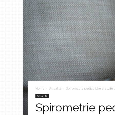
Home
Attualità
Spirometrie pediatriche gratuite
Attualità
Spirometrie ped