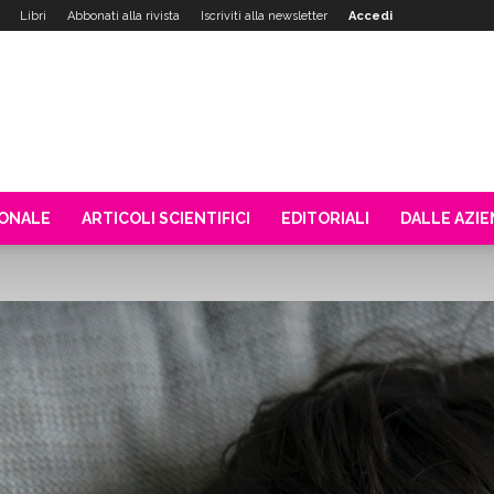
Libri
Abbonati alla rivista
Iscriviti alla newsletter
Accedi
IONALE
ARTICOLI SCIENTIFICI
EDITORIALI
DALLE AZI