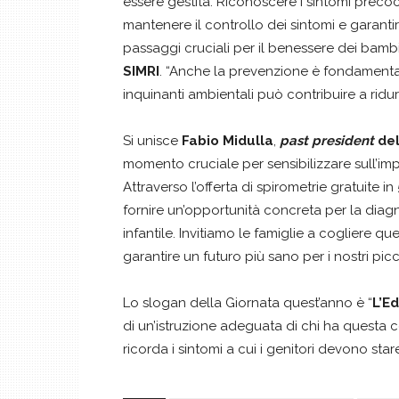
essere gestita. Riconoscere i sintomi precoc
mantenere il controllo dei sintomi e garan
passaggi cruciali per il benessere dei bambi
SIMRI
. “Anche la prevenzione è fondamentale
inquinanti ambientali può contribuire a ridur
Si unisce
Fabio Midulla
,
past president
del
momento cruciale per sensibilizzare sull’im
Attraverso l’offerta di spirometrie gratuite i
fornire un’opportunità concreta per la diag
infantile. Invitiamo le famiglie a cogliere q
garantire un futuro più sano per i nostri picco
Lo slogan della Giornata quest’anno è “
L’E
di un’istruzione adeguata di chi ha questa 
ricorda i sintomi a cui i genitori devono stare