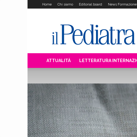
Home
Chi siamo
Editorial board
News Formazione
Il
Pediatra
ATTUALITÀ
LETTERATURA INTERNAZ