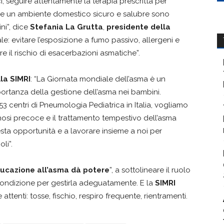
i, seguire attentamente la terapia prescritta per
tire un ambiente domestico sicuro e salubre sono
ni”, dice
Stefania La Grutta
,
presidente della
: evitare l’esposizione a fumo passivo, allergeni e
re il rischio di esacerbazioni asmatiche”.
la SIMRI
: “La Giornata mondiale dell’asma è un
portanza della gestione dell’asma nei bambini.
n 53 centri di Pneumologia Pediatrica in Italia, vogliamo
nosi precoce e il trattamento tempestivo dell’asma
uesta opportunità e a lavorare insieme a noi per
li”.
ducazione all’asma dà potere
”, a sottolineare il ruolo
condizione per gestirla adeguatamente. E la
SIMRI
 attenti: tosse, fischio, respiro frequente, rientramenti.