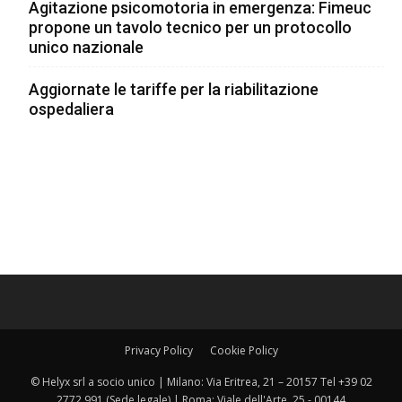
Agitazione psicomotoria in emergenza: Fimeuc
propone un tavolo tecnico per un protocollo
unico nazionale
Aggiornate le tariffe per la riabilitazione
ospedaliera
Privacy Policy
Cookie Policy
© Helyx srl a socio unico | Milano: Via Eritrea, 21 – 20157 Tel +39 02
2772 991 (Sede legale) | Roma: Viale dell'Arte, 25 - 00144