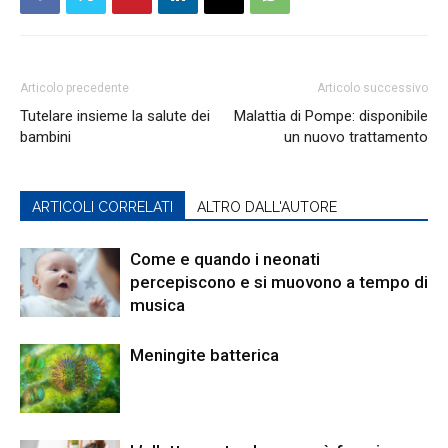
L’
Ospedale Pediatrico Bambino Gesù
è uno
dei centri di riferimento internazionali per il
trapianto
di fegato e dal 2008 sono stata
Articolo precedente
Articolo successivo
effettuati 400 trapianti epatici, di cui circa 90 per
Tutelare insieme la salute dei
Malattia di Pompe: disponibile
malattie metaboliche. La struttura
riporta
una
bambini
un nuovo trattamento
sopravvivenza perioperatoria (che comprende
la fase preoperatoria, l’intervento chirurgico e la
fase postoperatoria) del 100% e a lungo termine
ARTICOLI CORRELATI
ALTRO DALL'AUTORE
per i pazienti con malattie metaboliche tra il
96% e il 97%.
Come e quando i neonati
percepiscono e si muovono a tempo di
“Studi da noi pubblicati dimostrano che i
musica
pazienti sottoposti a trapianto”, spiega inoltre
Marco Spada
, “non solo vedono risolti molti dei
Meningite batterica
problemi legati alla loro patologia, ma
dimostrano anche un significativo miglioramento
dello sviluppo intellettivo e una riduzione del