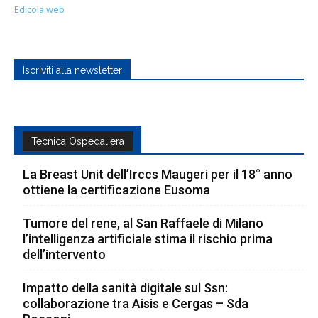
Edicola web
fornito ossigeno e una soluzione con globuli
rossi umani, plasma fresco congelato, soluzione
salina, albumina, nutrienti essenziali, antibiotici,
Iscriviti alla newsletter
eparina ed elettroliti. Parametri vitali e metabolici
(inclusi flussi, pressioni, livelli di lattato e
glucosio, produzione di bile e profili biochimici e
ematologici) sono stati monitorati durante la
Tecnica Ospedaliera
perfusione. Gli organi hanno mantenuto la
vitalità, la funzione e i profili metabolici specifici
La Breast Unit dell’Irccs Maugeri per il 18° anno
della malattia, e il modello si presta per studiare
ottiene la certificazione Eusoma
nuovi trattamenti, in quanto risponde agli
interventi terapeutici in un ambiente ‘fisiologico’
Tumore del rene, al San Raffaele di Milano
l’intelligenza artificiale stima il rischio prima
simile a quello del corpo umano.
dell’intervento
“Fino ad oggi, l’unica alternativa era
Impatto della sanità digitale sul Ssn:
rappresentata da modelli animali o sistemi
collaborazione tra Aisis e Cergas – Sda
cellulari che non ricostruiscono la complessità