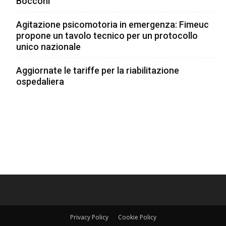
Bocconi
dell’intero organo. Il nostro modello colma
questa lacuna, consentendo di valutare con
Agitazione psicomotoria in emergenza: Fimeuc
propone un tavolo tecnico per un protocollo
maggiore precisione l’efficacia e la sicurezza
unico nazionale
delle terapie prima della sperimentazione
clinica”, racconta
Marco Spada
.
Aggiornate le tariffe per la riabilitazione
ospedaliera
“Grazie a questo approccio possiamo
comprendere meglio le malattie metaboliche e
testare nuovi farmaci mirati alla cura di queste
malattie”, aggiunge
Carlo Dionisi Vici
. “Il
concetto di compartimentalizzazione
metabolica diventa fondamentale: ogni organo
ha un ruolo specifico e il fegato è un target
cruciale per molte terapie innovative”.
La strada aperta verso il futuro
Privacy Policy
Cookie Policy