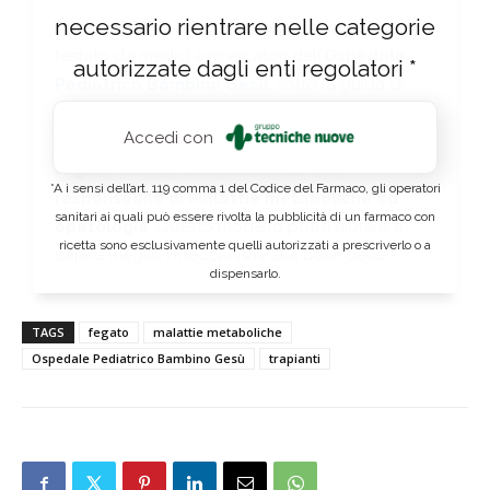
necessario rientrare nelle categorie
Il metodo innovativo è stato messo a punto e
testato da medici e ricercatori dell’
Ospedale
autorizzate dagli enti regolatori *
Pediatrico Bambino Gesù
, sotto la guida di
Marco Spada
,
responsabile di Chirurgia
Accedi con
epato-bilio-pancreatica e dei trapianti di
fegato-rene
, e di
Carlo Dionisi Vici
,
*A i sensi dell’art. 119 comma 1 del Codice del Farmaco, gli operatori
responsabile di Malattie metaboliche ed
sanitari ai quali può essere rivolta la pubblicità di un farmaco con
epatologia
. Questo modello potrà aiutare a
ricetta sono esclusivamente quelli autorizzati a prescriverlo o a
capire meglio i meccanismi alla base delle
dispensarlo.
malattie metaboliche, sperimentare nuove
terapie in maniera più efficace e anche, nel
TAGS
fegato
malattie metaboliche
futuro, guarire fegati malati prima del trapianto o
Ospedale Pediatrico Bambino Gesù
trapianti
farli crescere affinché siano adatti a pazienti più
grandi.
La vita dopo il trapianto