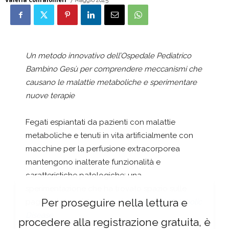
7 Maggio 2025
Un metodo innovativo dell’Ospedale Pediatrico
Bambino Gesù per comprendere meccanismi che
causano le malattie metaboliche e sperimentare
nuove terapie
Fegati espiantati da pazienti con malattie
metaboliche e tenuti in vita artificialmente con
macchine per la perfusione extracorporea
mantengono inalterate funzionalità e
caratteristiche patologiche: una
sperimentazione che ha trovato spazio sulle
Per proseguire nella lettura e
pagine della rivista
Journal of Inherited Metabolic
Disease
.
procedere alla registrazione gratuita, è