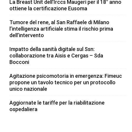
La Breast Unit dell’Irccs Maugeri per il 18° anno
Il webinar di AIAF e i suoi obiettivi
ottiene la certificazione Eusoma
Seguire tutto il percorso evolutivo della donna
Tumore del rene, al San Raffaele di Milano
con Fabry appare dunque essenziale per
l’intelligenza artificiale stima il rischio prima
garantire una presa in carico precoce e un
dell’intervento
supporto clinico, psicologico ed educativo.
Impatto della sanità digitale sul Ssn:
collaborazione tra Aisis e Cergas – Sda
AIAF – Associazione Italiana Anderson-Fabry,
Bocconi
in collaborazione con
Sanofi
e con il
supporto
di
OMaR – Osservatorio Malattie
Agitazione psicomotoria in emergenza: Fimeuc
Rare,
lo scorso 13 settembre ha organizzato
propone un tavolo tecnico per un protocollo
un webinar di approfondimento sulla
unico nazionale
tematica: “Crescere con la malattia di Fabry
Aggiornate le tariffe per la riabilitazione
da bambina a donna. Viaggio tra sfide,
ospedaliera
consapevolezze e identità femminile”
con
l’obiettivo di esplorare – attraverso il confronto
con la Dr.ssa
Serena Gasperini
, pediatra del