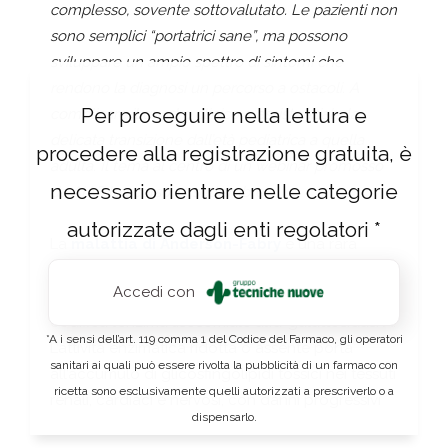
complesso, sovente sottovalutato. Le pazienti non
sono semplici “portatrici sane”, ma possono
sviluppare un ampio spettro di sintomi che
rendono la diagnosi un percorso a ostacoli. A
Per proseguire nella lettura e
complicare il quadro clinico e assistenziale la
delicata transizione dall’età pediatrica a quella
procedere alla registrazione gratuita, è
adulta. Il tema al centro di un webinar promosso
necessario rientrare nelle categorie
da AIAF lo scorso 13 settembre.
autorizzate dagli enti regolatori *
La
malattia di Anderson-Fabry
è una rara
patologia genetica legata al cromosoma X,
Accedi con
causata da varianti patogene nel gene GLA, che
codifica l’enzima lisosomiale alfa-galattosidasi A.
*A i sensi dell’art. 119 comma 1 del Codice del Farmaco, gli operatori
L’attività enzimatica ridotta o assente porta
sanitari ai quali può essere rivolta la pubblicità di un farmaco con
all’accumulo di glicosfingolipidi tossici nei tessuti
ricetta sono esclusivamente quelli autorizzati a prescriverlo o a
renali, cardiaci e nervosi, con danni progressivi
dispensarlo.
agli organi e complicazioni potenzialmente