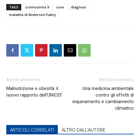
letali.
TAGS
cromosoma X
cure
diagnosi
malattia di Anderson-Fabry
La definizione del momento appropriato per
l’inizio del trattamento rappresenta una vera e
propria sfida, in particolare nella popolazione
pediatrica, dal momento che la progressione
asintomatica di malattia può protrarsi a lungo.
La donna: paziente e non
‘portatrice sana’
Articolo precedente
Articolo successivo
Malnutrizione e obesità: il
Una medicina ambientale
nuovo rapporto dell’UNICEF
contro gli effetti di
inquinamento e cambiamento
climatico
ARTICOLI CORRELATI
ALTRO DALL'AUTORE