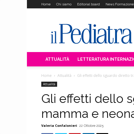
Home
Chi siamo
Editorial board
News Formazione
Il
Pediatra
ATTUALITÀ
LETTERATURA INTERNAZ
Home
Attualità
Gli effetti dello sguardo dirett
Attualità
Gli effetti dello 
mamma e neon
Valeria Confalonieri
22 Ottobre 2025