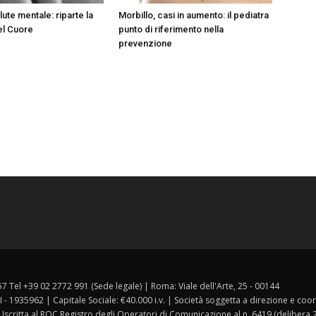
lute mentale: riparte la
Morbillo, casi in aumento: il pediatra
el Cuore
punto di riferimento nella
prevenzione
157 Tel +39 02 2772 991 (Sede legale) | Roma: Viale dell'Arte, 25 - 00144
I - 1935962 | Capitale Sociale: €40.000 i.v. | Società soggetta a direzione e co
 Iscritta al ROC Registro degli Operatori di Comunicazione al n. 6419 (delibera 