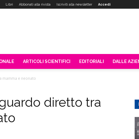
Libri
Abbonati alla rivista
Iscriviti alla newsletter
Accedi
IONALE
ARTICOLI SCIENTIFICI
EDITORIALI
DALLE AZI
o tra mamma e neonato
sguardo diretto tra
ato