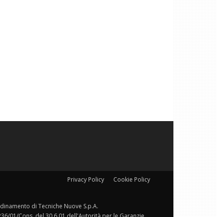
Privacy Policy
Cookie Policy
ordinamento di Tecniche Nuove S.p.A.
236/01/Cons. del 30.6.01 dell'Autorità per le Garanzie