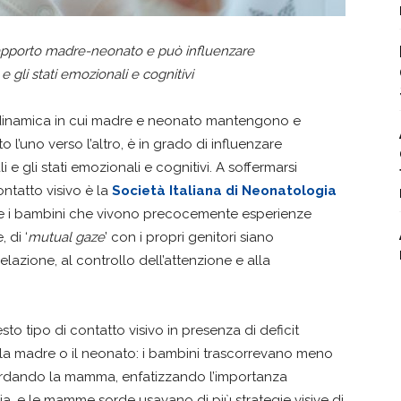
l rapporto madre-neonato e può influenzare
gli stati emozionali e cognitivi
 dinamica in cui madre e neonato mantengono e
l’uno verso l’altro, è in grado di influenzare
 gli stati emozionali e cognitivi. A soffermarsi
ontatto visivo è la
Società Italiana di Neonatologia
he i bambini che vivono precocemente esperienze
 di ‘
mutual gaze
’ con i propri genitori siano
lazione, al controllo dell’attenzione e alla
sto tipo di contatto visivo in presenza di deficit
o la madre o il neonato: i bambini trascorrevano meno
rdando la mamma, enfatizzando l’importanza
sia, e le mamme sorde usavano di più strategie visive di