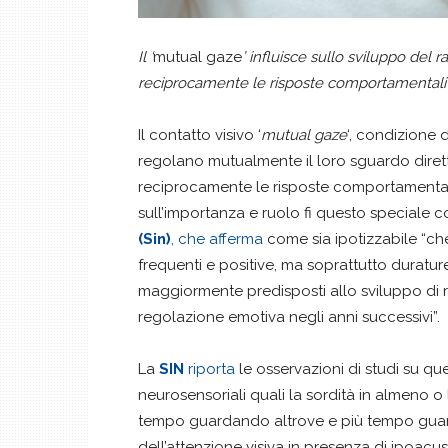
Il ‘
mutual gaze
’ influisce sullo sviluppo de
reciprocamente le risposte comportamentali e 
Il contatto visivo ‘
mutual gaze
‘, condizione
regolano mutualmente il loro sguardo diretto 
reciprocamente le risposte comportamentali e
sull’importanza e ruolo fi questo speciale c
(Sin)
, che afferma
come sia ipotizzabile “c
frequenti e positive, ma soprattutto durature,
maggiormente predisposti allo sviluppo di re
regolazione emotiva negli anni successivi”.
La
SIN
riporta
le osservazioni di studi su que
neurosensoriali quali la sordità in almeno 
tempo guardando altrove e più tempo gua
dell’attenzione visiva in presenza di ipoacu