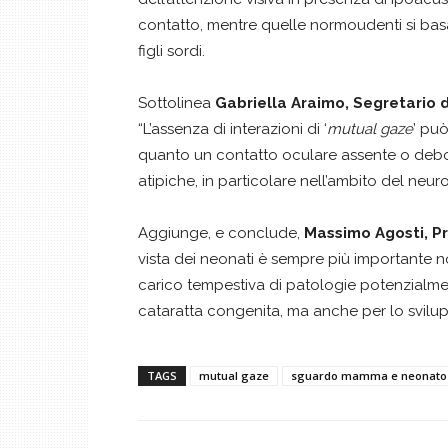
contatto, mentre quelle normoudenti si basa
figli sordi.
Sottolinea
Gabriella Araimo, Segretario d
“L’assenza di interazioni di ‘
mutual gaze
’ pu
quanto un contatto oculare assente o deb
atipiche, in particolare nell’ambito del neuro
Aggiunge, e conclude,
Massimo Agosti, Pr
vista dei neonati è sempre più importante no
carico tempestiva di patologie potenzialment
cataratta congenita, ma anche per lo svilupp
TAGS
mutual gaze
sguardo mamma e neonato