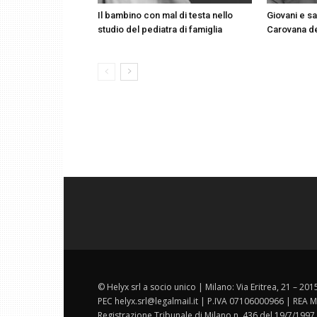
Il bambino con mal di testa nello
Giovani e sa
studio del pediatra di famiglia
Carovana d
© Helyx srl a socio unico | Milano: Via Eritrea, 21 – 20
PEC helyx.srl@legalmail.it | P.IVA 07106000966 | REA M
Registrazione Tribunale di Milano n. 436 del 19/7/1997.