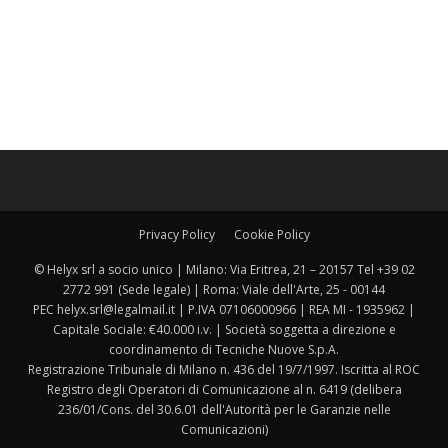
Privacy Policy
Cookie Policy
© Helyx srl a socio unico | Milano: Via Eritrea, 21 – 20157 Tel +39 02
2772 991 (Sede legale) | Roma: Viale dell'Arte, 25 - 00144
PEC helyx.srl@legalmail.it | P.IVA 07106000966 | REA MI - 1935962 |
Capitale Sociale: €40.000 i.v. | Società soggetta a direzione e
coordinamento di Tecniche Nuove S.p.A.
Registrazione Tribunale di Milano n. 436 del 19/7/1997. Iscritta al ROC
Registro degli Operatori di Comunicazione al n. 6419 (delibera
236/01/Cons. del 30.6.01 dell'Autorità per le Garanzie nelle
Comunicazioni)