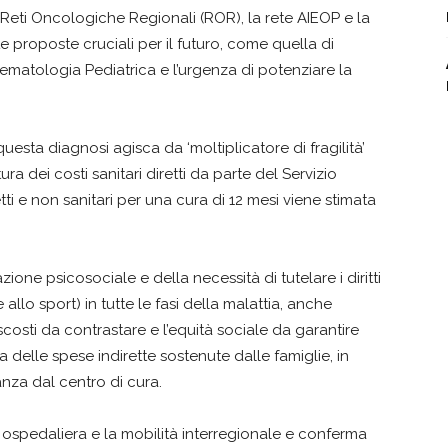
e Reti Oncologiche Regionali (ROR), la rete AIEOP e la
 proposte cruciali per il futuro, come quella di
matologia Pediatrica e l’urgenza di potenziare la
sta diagnosi agisca da ‘moltiplicatore di fragilità’
ra dei costi sanitari diretti da parte del Servizio
ti e non sanitari per una cura di 12 mesi viene stimata
azione psicosociale e della necessità di tutelare i diritti
 allo sport) in tutte le fasi della malattia, anche
scosti da contrastare e l’equità sociale da garantire
elle spese indirette sostenute dalle famiglie, in
anza dal centro di cura.
ità ospedaliera e la mobilità interregionale e conferma