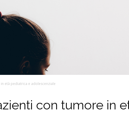
 in età pediatrica e adolescenziale
azienti con tumore in e