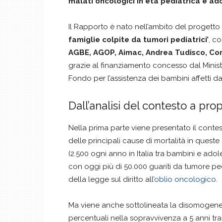
malati oncologici in età pediatrica e ad
Il Rapporto è nato nell’ambito del progetto 
famiglie colpite da tumori pediatrici’
, c
AGBE, AGOP, Aimac, Andrea Tudisco, Com
grazie al finanziamento concesso dal Ministe
Fondo per l’assistenza dei bambini affetti 
Dall’analisi del contesto a pro
Nella prima parte viene presentato il conte
delle principali cause di mortalità in queste
(2.500 ogni anno in Italia tra bambini e ado
con oggi più di 50.000 guariti da tumore ped
della legge sul diritto all’
oblio oncologico
.
Ma viene anche sottolineata la disomogeneità
percentuali nella sopravvivenza a 5 anni tra