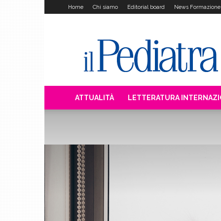
Home
Chi siamo
Editorial board
News Formazione
Il
Pediatra
ATTUALITÀ
LETTERATURA INTERNAZ