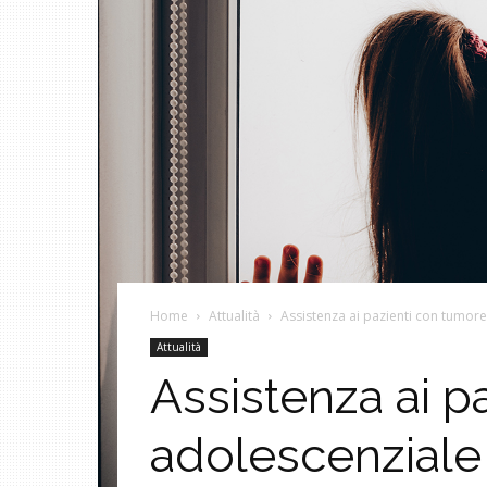
Home
Attualità
Assistenza ai pazienti con tumore
Attualità
Assistenza ai p
adolescenziale