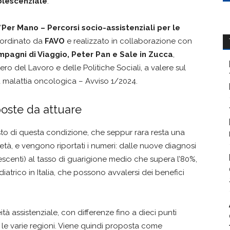
olescenziale
.
‘
Per Mano – Percorsi socio-assistenziali per le
oordinato da
FAVO
e realizzato in collaborazione con
pagni di Viaggio, Peter Pan e Sale in Zucca
,
ro del Lavoro e delle Politiche Sociali, a valere sul
da malattia oncologica – Avviso 1/2024.
poste da attuare
sto di questa condizione, che seppur rara resta una
 età, e vengono riportati i numeri: dalle nuove diagnosi
lescenti) al tasso di guarigione medio che supera l’80%,
iatrico in Italia, che possono avvalersi dei benefici
 assistenziale, con differenze fino a dieci punti
 le varie regioni. Viene quindi proposta come