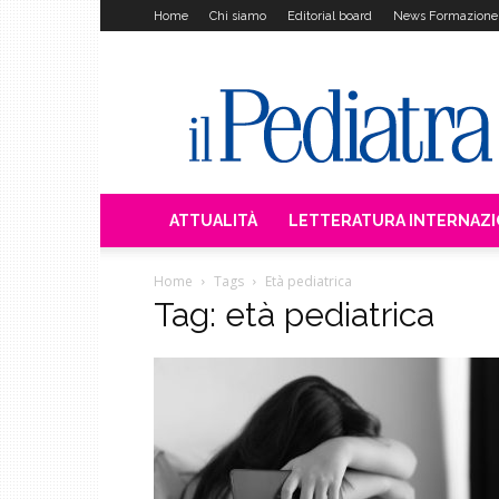
Home
Chi siamo
Editorial board
News Formazione
Il
Pediatra
ATTUALITÀ
LETTERATURA INTERNAZ
Home
Tags
Età pediatrica
Tag: età pediatrica