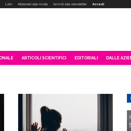
Libri
Abbonati alla rivista
Iscriviti alla newsletter
Accedi
IONALE
ARTICOLI SCIENTIFICI
EDITORIALI
DALLE AZI