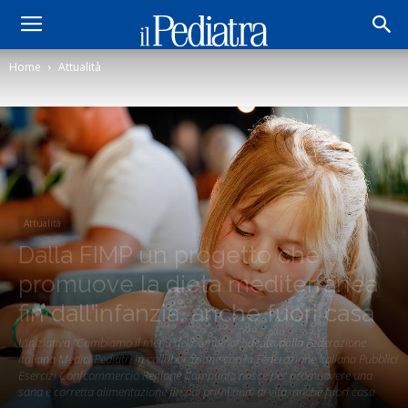
Home
Attualità
Attualità
Dalla FIMP un progetto che
promuove la dieta mediterranea
fin dall’infanzia, anche fuori casa
L'iniziativa "Cambiamo il menù del bambino", ideata dalla Federazione
Italiana Medici Pediatri in collaborazione con la Federazione Italiana Pubblici
Esercizi Confcommercio Regione Campania nasce per promuovere una
sana e corretta alimentazione fin dai primi anni di vita, anche fuori casa