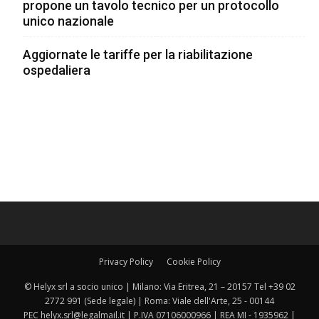
propone un tavolo tecnico per un protocollo
unico nazionale
Aggiornate le tariffe per la riabilitazione
ospedaliera
Privacy Policy
Cookie Policy
© Helyx srl a socio unico | Milano: Via Eritrea, 21 – 20157 Tel +39 02
2772 991 (Sede legale) | Roma: Viale dell'Arte, 25 - 00144
PEC helyx.srl@legalmail.it | P.IVA 07106000966 | REA MI - 1935962 |