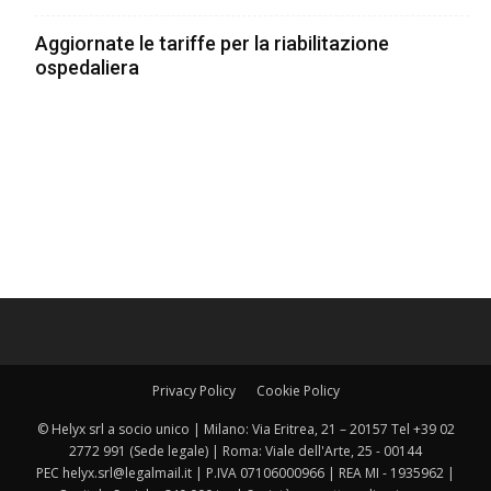
Aggiornate le tariffe per la riabilitazione
ospedaliera
Privacy Policy
Cookie Policy
© Helyx srl a socio unico | Milano: Via Eritrea, 21 – 20157 Tel +39 02
2772 991 (Sede legale) | Roma: Viale dell'Arte, 25 - 00144
PEC helyx.srl@legalmail.it | P.IVA 07106000966 | REA MI - 1935962 |