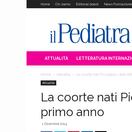
Home
Chi siamo
Editorial board
News Formazione
Il
Pediatra
ATTUALITÀ
LETTERATURA INTERNAZ
Home
Attualità
La coorte nati Piccolipiù, i dati d
Attualità
La coorte nati Pic
primo anno
1 Dicembre 2014