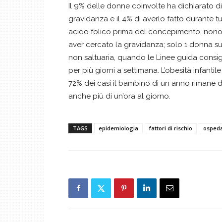
Il 9% delle donne coinvolte ha dichiarato d
gravidanza e il 4% di averlo fatto durante t
acido folico prima del concepimento, nonos
aver cercato la gravidanza; solo 1 donna su
non saltuaria, quando le Linee guida consigl
per più giorni a settimana. L’obesità infantil
72% dei casi il bambino di un anno rimane da
anche più di un’ora al giorno.
TAGS
epidemiologia
fattori di rischio
ospeda