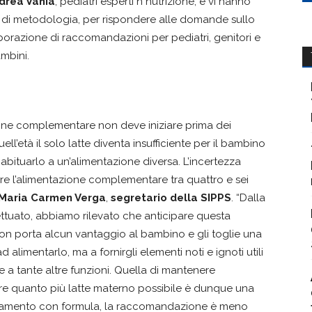
drea Vania
, pediatri esperti n nutrizione, e vi hanno
S di metodologia, per rispondere alle domande sullo
aborazione di raccomandazioni per pediatri, genitori e
ambini.
ione complementare non deve iniziare prima dei
l’età il solo latte diventa insufficiente per il bambino
 abituarlo a un’alimentazione diversa. L’incertezza
are l’alimentazione complementare tra quattro e sei
Maria Carmen Verga
,
segretario della SIPPS
. “Dalla
ettuato, abbiamo rilevato che anticipare questa
non porta alcun vantaggio al bambino e gli toglie una
alimentarlo, ma a fornirgli elementi noti e ignoti utili
e a tante altre funzioni. Quella di mantenere
dare quanto più latte materno possibile è dunque una
attamento con formula, la raccomandazione è meno