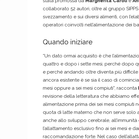
stata promossa da
Margherita Caroli
e
An
collaborato 52 autori, oltre al gruppo SIPP
svezzamento e sui diversi alimenti, con l’el
operatori coinvolti nell’alimentazione dei b
Quando iniziare
“Un dato ormai acquisito è che l’alimentaz
quattro e dopo i sette mesi, perché dopo quel
e perché andando oltre diventa più difficile
ancora esistente è se sia il caso di cominci
mesi oppure a sei mesi compiuti”, racconta
revisione della letteratura che abbiamo eff
alimentazione prima dei sei mesi compiuti 
quota di latte materno che non serve solo ad 
anche allo sviluppo cerebrale, all’immunità 
l’allattamento esclusivo fino ai sei mesi e 
raccomandazione forte. Nel caso dell’all