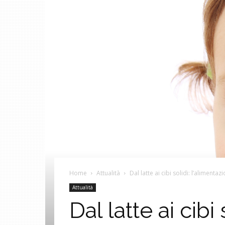
Home
Attualità
Dal latte ai cibi solidi: l’alimenta
Attualità
Dal latte ai cib