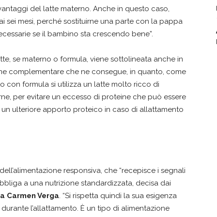
 vantaggi del latte materno. Anche in questo caso,
 ai sei mesi, perché sostituirne una parte con la pappa
necessarie se il bambino sta crescendo bene”.
latte, se materno o formula, viene sottolineata anche in
azione complementare che ne consegue, in quanto, come
 con formula si utilizza un latte molto ricco di
rne, per evitare un eccesso di proteine che può essere
un ulteriore apporto proteico in caso di allattamento
ell’alimentazione responsiva, che “recepisce i segnali
bbliga a una nutrizione standardizzata, decisa dai
ia Carmen Verga
. “Si rispetta quindi la sua esigenza
urante l’allattamento. È un tipo di alimentazione