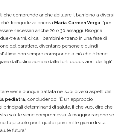
nti che comprende anche abituare il bambino a diversi
rché, tranquillizza ancora
Maria Carmen Verga
, “per
essere necessari anche 20 o 30 assaggi. Bisogna
 due-tre anni, circa, i bambini entrano in una fase di
ione del carattere, diventano persone e quindi
st’ultima non sempre corrisponde a ciò che è bene
are dall’ostinazione e dalle forti opposizioni dei figli”.
e viene dunque trattata nei suoi diversi aspetti dal
la pediatra
, concludendo: “È un approccio
principali determinanti di salute, il che vuol dire che
ostra salute viene compromessa. A maggior ragione se
to piccolo per il quale i primi mille giorni di vita
lute futura”.