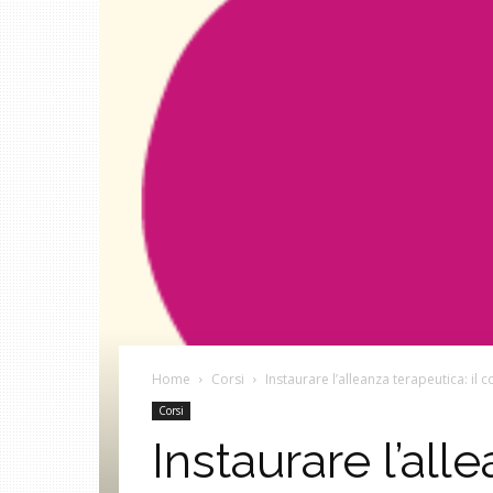
Home
Corsi
Instaurare l’alleanza terapeutica: il 
Corsi
Instaurare l’all