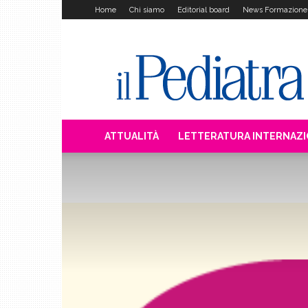
Home
Chi siamo
Editorial board
News Formazione
Il
Pediatra
ATTUALITÀ
LETTERATURA INTERNAZ