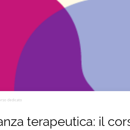
corso dedicato
eanza terapeutica: il c