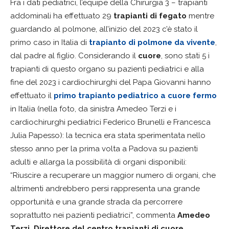
Fra i dati pediatrici, l’equipe della Chirurgia 3 – trapianti
addominali ha effettuato 29
trapianti di fegato
mentre
guardando al polmone, all’inizio del 2023 c’è stato il
primo caso in Italia di
trapianto di polmone da vivente
,
dal padre al figlio. Considerando il
cuore
, sono stati 5 i
trapianti di questo organo su pazienti pediatrici e alla
fine del 2023 i cardiochirurghi del Papa Giovanni hanno
effettuato il
primo trapianto pediatrico a cuore fermo
in Italia (nella foto, da sinistra Amedeo Terzi e i
cardiochirurghi pediatrici Federico Brunelli e Francesca
Julia Papesso): la tecnica era stata sperimentata nello
stesso anno per la prima volta a Padova su pazienti
adulti e allarga la possibilità di organi disponibili:
“Riuscire a recuperare un maggior numero di organi, che
altrimenti andrebbero persi rappresenta una grande
opportunità e una grande strada da percorrere
soprattutto nei pazienti pediatrici”, commenta
Amedeo
Terzi, Direttore del centro trapianti di cuore
.