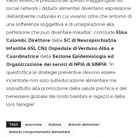
valori estetici e prestazionali spesso irraggiungibili sui
social network i disturbi alimentari diventano espressione
dell’ambiente culturale in cui viviamo oltre che sintomo di
una sofferenza soggettiva e di un’aspirazione alla
perfezione che può diventare malattia”, conclude
Elisa
Colombi, Direttore
della
SC di Neuropsichiatria
Infantile ASL CN2 Ospedale di Verduno Alba e
Coordinatrice
della
Sezione Epidemiologia ed
Organizzazione dei servizi di NPIA di SINPIA
. “In
quest’ottica le strategie preventive devono essere
incentrate non solo sull’educazione alimentare ma
soprattutto alla promozione della salute psichica e del
benessere globale dei nostri bambini e ragazzi e delle
loro famiglie”.
TAGS
anoressia
bulimia
disturbi alimentari
disturbi comportamento alimentare