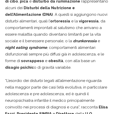
di cibo
,
pica
e
disturbo da ruminazione
rappresentano
alcuni dei
Disturbi della Nutrizione e
dell’Alimentazione (DNA)
. A questi si aggiungono nuovi
disturbi alimentari, quali l’
ortoressia
e la
vigoressia
, da
comportamenti improntati al salutismo che arrivano a
essere malattia quando diventano limitanti per la vita
sociale e il benessere personale, o la
drunkoressia
e
night eating syndrome
, comportamenti alimentari
disfunzionali sempre più diffusi già in adolescenza, e le
forme di
sovrappeso
e
obesità
, con alla base un
disagio psichic
o di gravità variabile.
“L’esordio dei disturbi legati all’alimentazione riguarda
nella maggior parte dei casi l’età evolutiva, in particolare
adolescenza e pre adolescenza, ed è quindi il
neuropsichiatra infantile il medico principalmente
coinvolto nei processi di diagnosi e cura”, racconta
Elisa
Fazzi, Presidente SINPIA
e
Direttore
della
U.O.