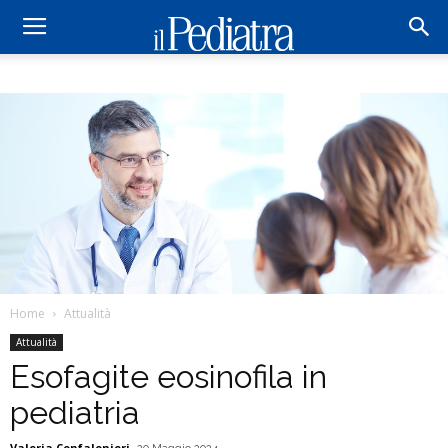
Home
Attualità
Attualità
Esofagite eosinofila in
pediatria
Valeria Confalonieri