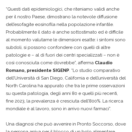
“Questi dati epidemiologici, che riteniamo validi anche
per il nostro Paese, dimostrano la notevole diffusione
dell’esofagite eosinofila nella popolazione infantile.
Probabilmente il dato è anche sottostimato ed è difficile
al momento valutarne le dimensioni esatte: i sintomi sono
subdoli, si possono confondere con quelli di altre
patologie e – al di fuori dei centri specializzati – non è
così conosciuta come dovrebbe”, afferma
Claudio
Romano, presidente SIGENP
. “Lo studio comparativo
dell’Università di San Diego, California e dell’università del
North Carolina ha appurato che tra le prime osservazioni
su questa patologia, degli anni 80 e quelli più recenti,
fine 2023, la prevalenza è cresciuta dell’800%. La ricerca
mondiale è al lavoro, sono in arrivo nuovi farmaci”.
Una diagnosi che può avvenire in Pronto Soccorso, dove
la persona arriva per il blocco di un bolo alimentare