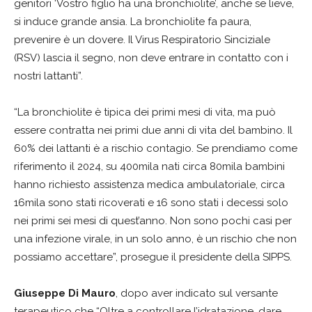
genitori ‘Vostro figlio ha una bronchiolite’, anche se lieve,
si induce grande ansia. La bronchiolite fa paura,
prevenire è un dovere. Il Virus Respiratorio Sinciziale
(RSV) lascia il segno, non deve entrare in contatto con i
nostri lattanti”.
“La bronchiolite è tipica dei primi mesi di vita, ma può
essere contratta nei primi due anni di vita del bambino. Il
60% dei lattanti è a rischio contagio. Se prendiamo come
riferimento il 2024, su 400mila nati circa 80mila bambini
hanno richiesto assistenza medica ambulatoriale, circa
16mila sono stati ricoverati e 16 sono stati i decessi solo
nei primi sei mesi di quest’anno. Non sono pochi casi per
una infezione virale, in un solo anno, è un rischio che non
possiamo accettare”, prosegue il presidente della SIPPS.
Giuseppe Di Mauro
, dopo aver indicato sul versante
terapeutico che “Oltre a controllare l’idratazione, dare