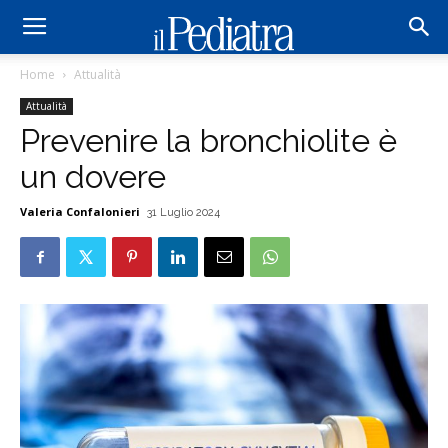
Home
Attualità
Attualità
Prevenire la bronchiolite è
un dovere
Valeria Confalonieri
31 Luglio 2024