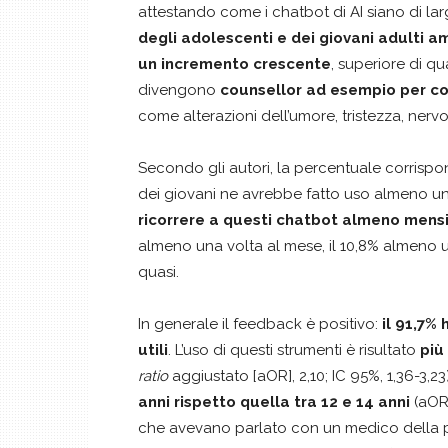
attestando come i chatbot di AI siano di l
degli adolescenti e dei giovani adulti am
un incremento crescente
, superiore di q
divengono
counsellor ad esempio per con
come alterazioni dell’umore, tristezza, nervosi
Secondo gli autori, la percentuale corrisponde
dei giovani ne avrebbe fatto uso almeno una 
ricorrere a questi chatbot almeno mens
almeno una volta al mese, il 10,8% almeno u
quasi.
In generale il feedback è positivo:
il 91,7%
utili
. L’uso di questi strumenti è risultato
più
ratio
aggiustato [aOR], 2,10; IC 95%, 1,36-3,23
anni rispetto quella tra 12 e 14 anni
(aOR,
che avevano parlato con un medico della pr