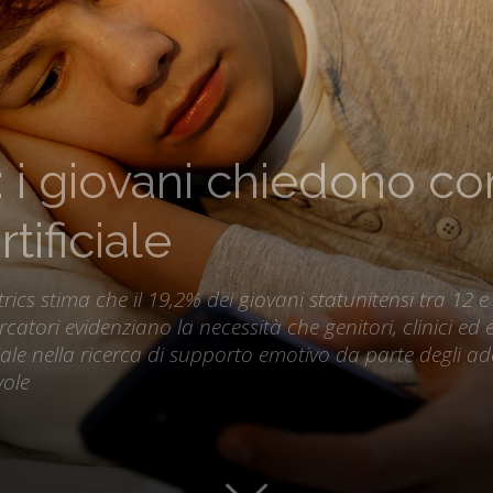
 i giovani chiedono con
rtificiale
cs stima che il 19,2% dei giovani statunitensi tra 12 e 
cercatori evidenziano la necessità che genitori, clinici 
ciale nella ricerca di supporto emotivo da parte degli ado
ole