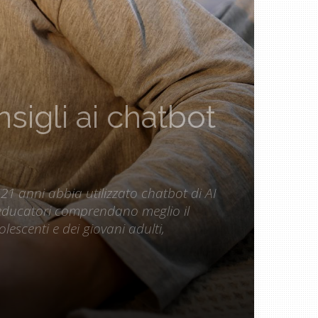
sigli ai chatbot
21 anni abbia utilizzato chatbot di AI
ed educatori comprendano meglio il
lescenti e dei giovani adulti,