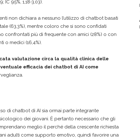
 IC 95%, 1,18-3,03).
nti non dichiara a nessuno l’utilizzo di chatbot basati
ntale (63,3%), mentre coloro che si sono confidati
o confrontati più di frequente con amici (28%) o con
ti o medici (16,4%).
ata valutazione circa la qualità clinica delle
eventuale efficacia dei chatbot di AI come
rveglianza.
uso di chatbot di AI sia ormai parte integrante
sicologico dei giovani. È pertanto necessario che gli
i comprendano meglio il perché della crescente richiesta
vani adulti come supporto emotivo, quindi favorire una