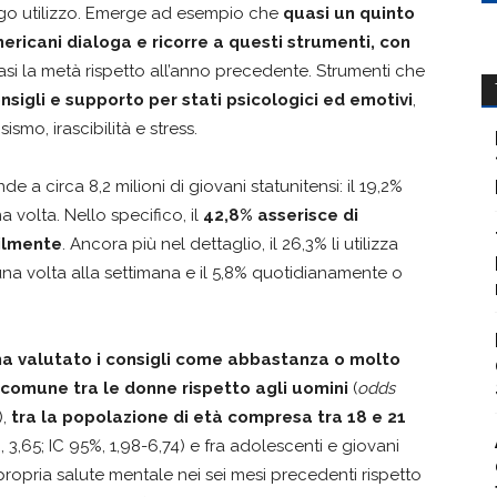
argo utilizzo. Emerge ad esempio che
quasi un quinto
ericani dialoga e ricorre a questi strumenti, con
uasi la metà rispetto all’anno precedente. Strumenti che
sigli e supporto per stati psicologici ed emotivi
,
smo, irascibilità e stress.
 a circa 8,2 milioni di giovani statunitensi: il 19,2%
volta. Nello specifico, il
42,8% asserisce di
ilmente
. Ancora più nel dettaglio, il 26,3% li utilizza
na volta alla settimana e il 5,8% quotidianamente o
 ha valutato i consigli come abbastanza o molto
 comune tra le donne rispetto agli uomini
(
odds
),
tra la popolazione di età compresa tra 18 e 21
 3,65; IC 95%, 1,98-6,74) e fra adolescenti e giovani
opria salute mentale nei sei mesi precedenti rispetto