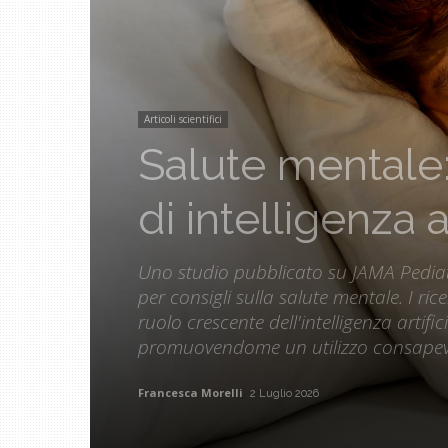
Articoli scientifici
Salute mentale:
di intelligenza a
Uno studio pubblicato su JAMA Pediatri
per consigli sulla salute mentale. I ri
ruolo crescente dell'intelligenza artifi
promuovendome un utilizzo consapev
Francesca Morelli
2 Luglio 2026