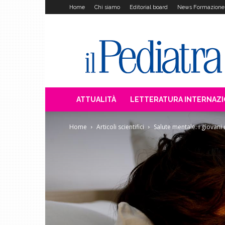
Home
Chi siamo
Editorial board
News Formazione
Il
Pediatra
ATTUALITÀ
LETTERATURA INTERNAZ
Home
Articoli scientifici
Salute mentale: i giovani 