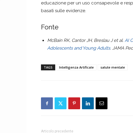
educazione per un uso consapevole e respon
basati sulle evidenze.
Fonte
McBain RK, Cantor JH, Breslau J et al.
AI 
Adolescents and Young Adults
. JAMA Pedi
TAGS
Intelligenza Artificale
salute mentale
Articolo precedente