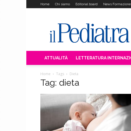
Home
Chi siamo
Editorial board
News Formazione
Il
Pediatra
ATTUALITÀ
LETTERATURA INTERNAZ
Home
Tags
Dieta
Tag: dieta