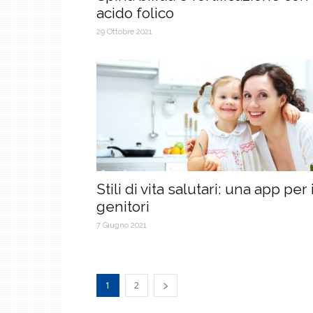
acido folico
29 Ottobre 2021
Stili di vita salutari: una app per 
genitori
7 Giugno 2021
1
2