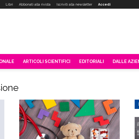
Libri
Abbonati alla rivista
Iscriviti alla newsletter
Accedi
IONALE
ARTICOLI SCIENTIFICI
EDITORIALI
DALLE AZI
sione