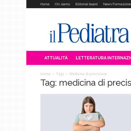
Home
Chi siamo
Editorial board
News Formazione
Il
Pediatra
ATTUALITÀ
LETTERATURA INTERNAZ
Home
Tags
Medicina di precisione
Tag: medicina di preci