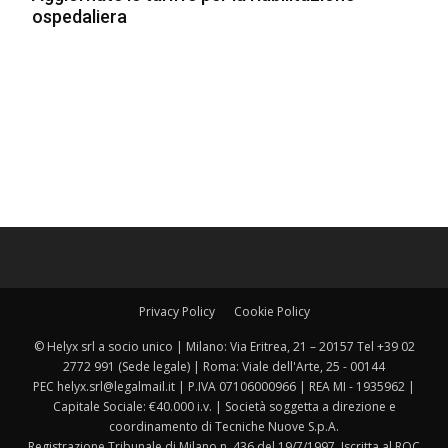
ospedaliera
Privacy Policy
Cookie Policy
© Helyx srl a socio unico | Milano: Via Eritrea, 21 – 20157 Tel +39 02
2772 991 (Sede legale) | Roma: Viale dell'Arte, 25 - 00144
PEC helyx.srl@legalmail.it | P.IVA 07106000966 | REA MI - 1935962 |
Capitale Sociale: €40.000 i.v. | Società soggetta a direzione e
coordinamento di Tecniche Nuove S.p.A.
Registrazione Tribunale di Milano n. 436 del 19/7/1997. Iscritta al ROC