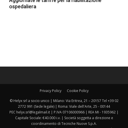
Aggiornate le tariffe per la riabilitazione
ospedaliera
Privacy Policy
Cookie Policy
© Helyx srl a socio unico | Milano: Via Eritrea, 21 – 20157 Tel +39 02
2772 991 (Sede legale) | Roma: Viale dell'Arte, 25 - 00144
PEC helyx.srl@legalmail.it | P.IVA 07106000966 | REA MI - 1935962 |
Capitale Sociale: €40.000 i.v. | Società soggetta a direzione e
coordinamento di Tecniche Nuove S.p.A.