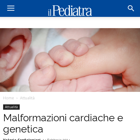
Home
Attualità
Attualità
Malformazioni cardiache e
genetica
Valeria Confalonieri