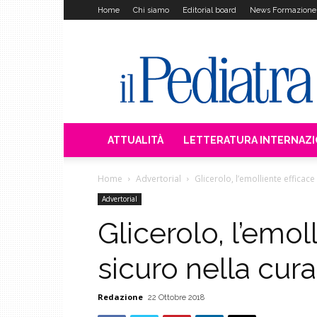
Home
Chi siamo
Editorial board
News Formazione
Il
Pediatra
ATTUALITÀ
LETTERATURA INTERNAZ
Home
Advertorial
Glicerolo, l’emolliente efficace
Advertorial
Glicerolo, l’emol
sicuro nella cur
Redazione
22 Ottobre 2018