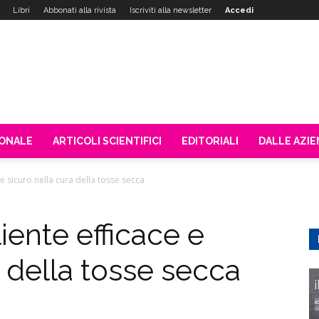
Libri
Abbonati alla rivista
Iscriviti alla newsletter
Accedi
IONALE
ARTICOLI SCIENTIFICI
EDITORIALI
DALLE AZI
 e sicuro nella cura della tosse secca
liente efficace e
a della tosse secca