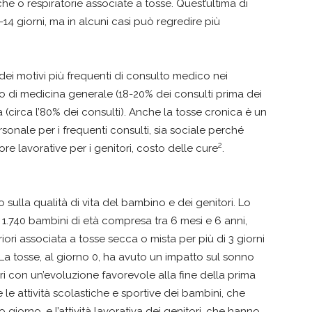
che o respiratorie associate a tosse. Quest’ultima di
giorni, ma in alcuni casi può regredire più
.
dei motivi più frequenti di consulto medico nei
ico di medicina generale (18-20% dei consulti prima dei
(circa l’80% dei consulti). Anche la tosse cronica è un
sonale per i frequenti consulti, sia sociale perché
2
re lavorative per i genitori, costo delle cure
.
 sulla qualità di vita del bambino e dei genitori. Lo
.740 bambini di età compresa tra 6 mesi e 6 anni,
ri associata a tosse secca o mista per più di 3 giorni
a tosse, al giorno 0, ha avuto un impatto sul sonno
ori con un’evoluzione favorevole alla fine della prima
le attività scolastiche e sportive dei bambini, che
 giorno, e l’attività lavorativa dei genitori, che hanno