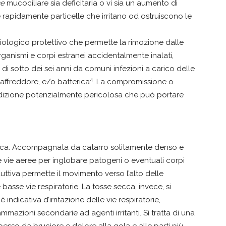
ce
mucociliare sia deficitaria o vi sia un aumento di
rapidamente particelle che irritano od ostruiscono le
siologico protettivo che permette la rimozione dalle
ganismi e corpi estranei accidentalmente inalati,
 di sotto dei sei anni da comuni infezioni a carico delle
4
 raffreddore, e/o batterica
. La compromissione o
dizione potenzialmente pericolosa che può portare
secca. Accompagnata da catarro solitamente denso e
e vie aeree per inglobare patogeni o eventuali corpi
duttiva permette il movimento verso l’alto delle
basse vie respiratorie. La tosse secca, invece, si
 indicativa d’irritazione delle vie respiratorie,
iammazioni secondarie ad agenti irritanti. Si tratta di una