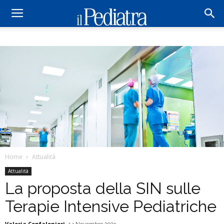
Home
Attualità
Attualità
La proposta della SIN sulle
Terapie Intensive Pediatriche
Valeria Confalonieri