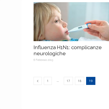
Influenza H1N1: complicanze
neurologiche
6 Febbraio 2013
...
1
17
18
19