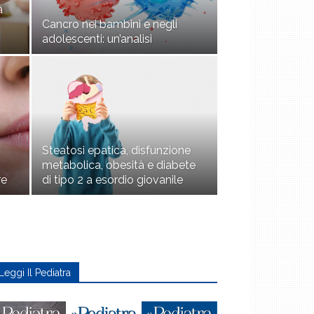
a
Cancro nei bambini e negli
adolescenti: un’analisi
Steatosi epatica, disfunzione
metabolica, obesità e diabete
re
di tipo 2 a esordio giovanile
Leggi Il Pediatra