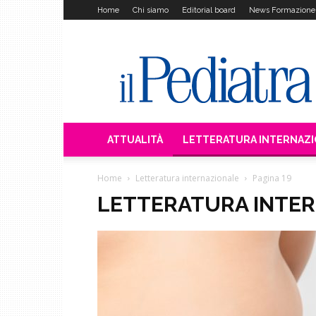
Home
Chi siamo
Editorial board
News Formazione
Il
Pediatra
ATTUALITÀ
LETTERATURA INTERNAZ
Home
Letteratura internazionale
Pagina 19
LETTERATURA INTE